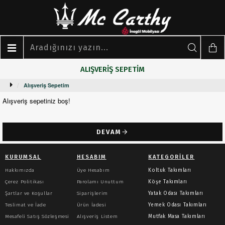
ALIŞVERIŞ SEPETIM
Alışveriş Sepetim
Alışveriş sepetiniz boş!
DEVAM
KURUMSAL
HESABIM
KATEGORILER
Hakkımızda
Üye Hesabım
Koltuk Takımları
Çerez Politikası
Parolamı Unuttum
Köşe Takımları
Şartlar ve Koşullar
Siparişlerim
Yatak Odası Takımları
Teslimat ve İade
Ürün İadesi
Yemek Odası Takımları
Mesafeli Satış Sözleşmesi
Alışveriş Listem
Mutfak Masa Takımları