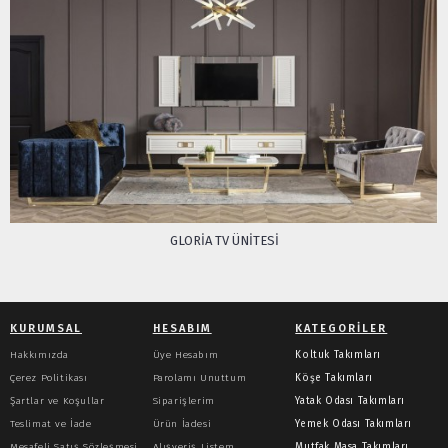
GLORIA TV ÜNITESI
KURUMSAL
HESABIM
KATEGORILER
Hakkımızda
Üye Hesabım
Koltuk Takımları
Çerez Politikası
Parolamı Unuttum
Köşe Takımları
Şartlar ve Koşullar
Siparişlerim
Yatak Odası Takımları
Teslimat ve İade
Ürün İadesi
Yemek Odası Takımları
Mesafeli Satış Sözleşmesi
Alışveriş Listem
Mutfak Masa Takımları