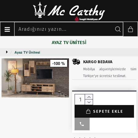
AYAZ TV ÜNITESI
Ayaz TV Ünitesi
KARGO BEDAVA
-100 %
Mobilya alışverişlerinizde tüm
Türkiye'ye ücretsiz teslimat.
SEPETE EKLE