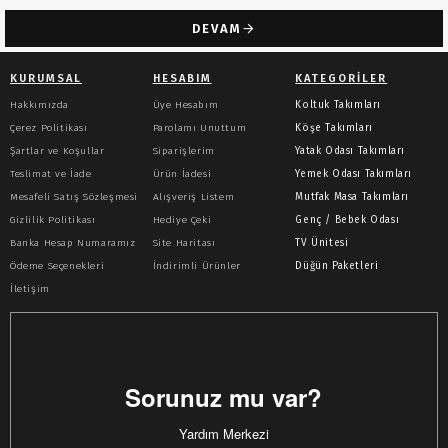
DEVAM
KURUMSAL
HESABIM
KATEGORILER
Hakkımızda
Üye Hesabım
Koltuk Takımları
Çerez Politikası
Parolamı Unuttum
Köşe Takımları
Şartlar ve Koşullar
Siparişlerim
Yatak Odası Takımları
Teslimat ve İade
Ürün İadesi
Yemek Odası Takımları
Mesafeli Satış Sözleşmesi
Alışveriş Listem
Mutfak Masa Takımları
Gizlilik Politikası
Hediye Çeki
Genç / Bebek Odası
Banka Hesap Numaramız
Site Haritası
TV Ünitesi
Ödeme Seçenekleri
İndirimli Ürünler
Düğün Paketleri
İletişim
Sorunuz mu var?
Yardım Merkezi