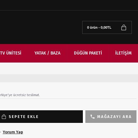
0 ürün - 0,00TL
TV ÜNITESI
YATAK / BAZA
DÜĞÜN PAKETI
İLETIŞIM
rkiye'ye ücretsiz teslimat.
SEPETE EKLE
MAĞAZAYI ARA
-
Yorum Yap