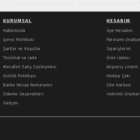
KURUMSAL
HESABIM
Hakkımızda
Üye Hesabım
Çerez Politikası
Parolamı Unuttu
Şartlar ve Koşullar
Siparişlerim
Teslimat ve İade
Ürün İadesi
Mesafeli Satış Sözleşmesi
Alışveriş Listem
Gizlilik Politikası
Hediye Çeki
Banka Hesap Numaramız
Site Haritası
Ödeme Seçenekleri
İndirimli Ürünler
İletişim