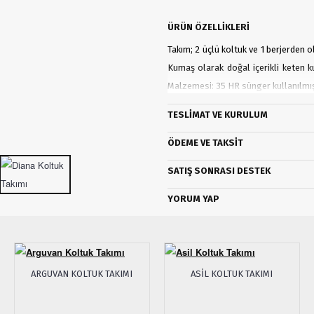
ÜRÜN ÖZELLIKLERI
Takım; 2 üçlü koltuk ve 1 berjerden 
Kumaş olarak doğal içerikli keten ku
Malzemesi: 35 HR sünger kullanılmış
Üçlü Koltuk: G: 235cm Y: 78cm D: 90
TESLIMAT VE KURULUM
ÖDEME VE TAKSIT
SATIŞ SONRASI DESTEK
YORUM YAP
ARGUVAN KOLTUK TAKIMI
ASIL KOLTUK TAKIMI