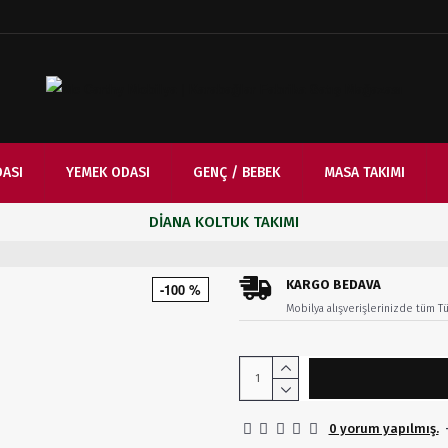
DASI
YEMEK ODASI
GENÇ / BEBEK
MASA TAKIMI
DIANA KOLTUK TAKIMI
KARGO BEDAVA
-100 %
Mobilya alışverişlerinizde tüm Tü
0 yorum yapılmış.