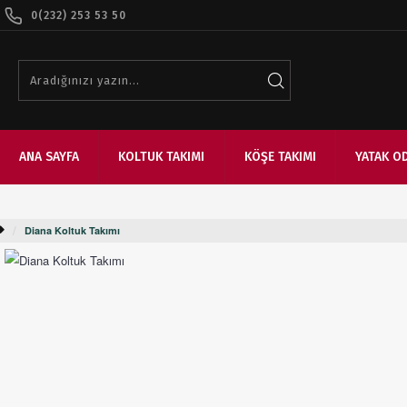
0(232) 253 53 50
ANA SAYFA
KOLTUK TAKIMI
KÖŞE TAKIMI
YATAK O
Diana Koltuk Takımı