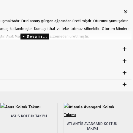
oluşmaktadır. Fırınlanmış gürgen ağacından üretilmiştir. Oturumu yumuşaktır.
maş kullanılmıştır. Kumaşı ithal ve leke tutmaz silinebilir. Oturum Minderi
tır. Ayak Malzemesi: Ahşap malzemeden üretilmiştir.
cm, Berjer: G: 90cm Y: 78cm D: 90cm
ASUS KOLTUK TAKIMI
BE
ATLANTIS AVANGARD KOLTUK
TAKIMI