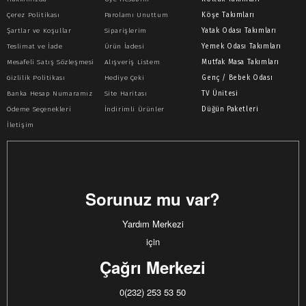
Çerez Politikası
Parolamı Unuttum
Köşe Takımları
Şartlar ve Koşullar
Siparişlerim
Yatak Odası Takımları
Teslimat ve İade
Ürün İadesi
Yemek Odası Takımları
Mesafeli Satış Sözleşmesi
Alışveriş Listem
Mutfak Masa Takımları
Gizlilik Politikası
Hediye Çeki
Genç / Bebek Odası
Banka Hesap Numaramız
Site Haritası
TV Ünitesi
Ödeme Seçenekleri
İndirimli Ürünler
Düğün Paketleri
İletişim
Sorunuz mu var?
Yardım Merkezi
için
Çağrı Merkezi
0(232) 253 53 50