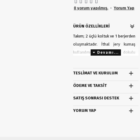
0 yorum yapılmış.
-
Yorum Yap
ÜRÜN ÖZELLIKLERI
Takım; 2 üçlü koltuk ve 1 berjerden
oluşmaktadır. İthal jery kumaş
kullanılmıştır. Yumuşak dokulu
ithal örme kumaş. İskelet
malzemesi olarak fırınlanmış
TESLIMAT VE KURULUM
gürgen ağacıdır. Oturum minderi
malzemesinde 35 HR yumuşak
ÖDEME VE TAKSIT
sünger kullanılmıştır. Sırt minderi
SATIŞ SONRASI DESTEK
%50 boncuk silikon elyaf, %50
kırpıntı süngerden üretilmiştir.
YORUM YAP
Ayak malzemesi ahşap olup renk
olarak cevizdir.
Üçlü Koltuk; G: 220 cm D: 75 cm Y: