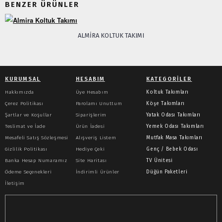
BENZER ÜRÜNLER
82 cm, Berjer; G: 103 cm D: 75 cm
Y: 82 cm
ALMIRA KOLTUK TAKIMI
KURUMSAL
HESABIM
KATEGORILER
Hakkımızda
Üye Hesabım
Koltuk Takımları
Çerez Politikası
Parolamı Unuttum
Köşe Takımları
Şartlar ve Koşullar
Siparişlerim
Yatak Odası Takımları
Teslimat ve İade
Ürün İadesi
Yemek Odası Takımları
Mesafeli Satış Sözleşmesi
Alışveriş Listem
Mutfak Masa Takımları
Gizlilik Politikası
Hediye Çeki
Genç / Bebek Odası
Banka Hesap Numaramız
Site Haritası
TV Ünitesi
Ödeme Seçenekleri
İndirimli Ürünler
Düğün Paketleri
İletişim