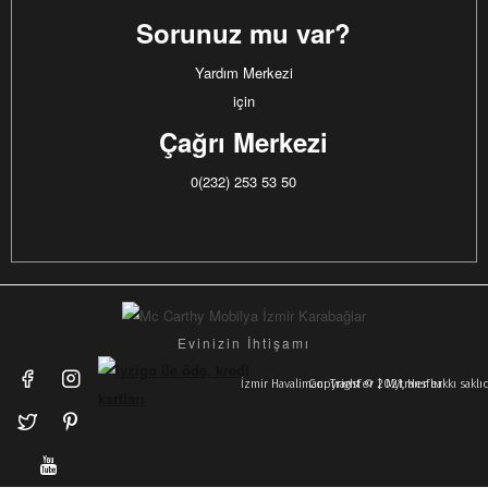
Sorunuz mu var?
Yardım Merkezi
için
Çağrı Merkezi
0(232) 253 53 50
Evinizin İhtişamı
İzmir Havalimanı Transfer | Mytransfer
Copyright © 2021, Her hakkı sakl