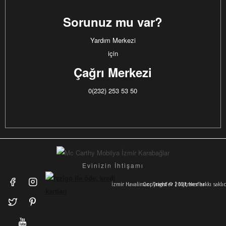
Sorunuz mu var?
Yardım Merkezi
için
Çağrı Merkezi
0(232) 253 53 50
Evinizin İhtişamı
İzmir Havalimanı Transfer | Mytransfer
Copyright © 2021, Her hakkı sakl