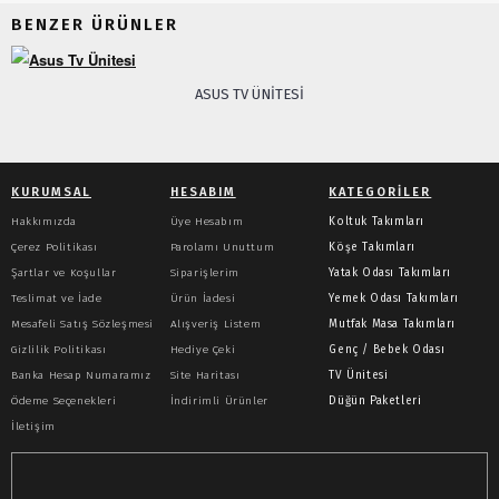
BENZER ÜRÜNLER
ASUS TV ÜNITESI
KURUMSAL
HESABIM
KATEGORILER
Hakkımızda
Üye Hesabım
Koltuk Takımları
Çerez Politikası
Parolamı Unuttum
Köşe Takımları
Şartlar ve Koşullar
Siparişlerim
Yatak Odası Takımları
Teslimat ve İade
Ürün İadesi
Yemek Odası Takımları
Mesafeli Satış Sözleşmesi
Alışveriş Listem
Mutfak Masa Takımları
Gizlilik Politikası
Hediye Çeki
Genç / Bebek Odası
Banka Hesap Numaramız
Site Haritası
TV Ünitesi
Ödeme Seçenekleri
İndirimli Ürünler
Düğün Paketleri
İletişim