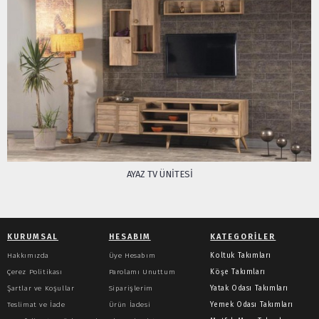
AYAZ TV ÜNITESI
KURUMSAL
HESABIM
KATEGORILER
Hakkımızda
Üye Hesabım
Koltuk Takımları
Çerez Politikası
Parolamı Unuttum
Köşe Takımları
Şartlar ve Koşullar
Siparişlerim
Yatak Odası Takımları
Teslimat ve İade
Ürün İadesi
Yemek Odası Takımları