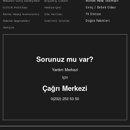
Mesafeli Satış Sözleşmesi
Alışveriş Listem
Mutfak Masa Takımları
Gizlilik Politikası
Hediye Çeki
Genç / Bebek Odası
Banka Hesap Numaramız
Site Haritası
TV Ünitesi
Ödeme Seçenekleri
İndirimli Ürünler
Düğün Paketleri
İletişim
Sorunuz mu var?
Yardım Merkezi
için
Çağrı Merkezi
0(232) 253 53 50