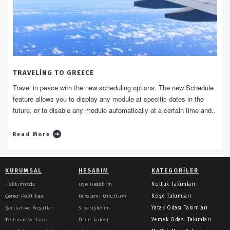
TRAVELING TO GREECE
Travel in peace with the new scheduling options. The new Schedule
feature allows you to display any module at specific dates in the
future, or to disable any module automatically at a certain time and..
Read More
KURUMSAL
HESABIM
KATEGORILER
Hakkımızda
Üye Hesabım
Koltuk Takımları
Çerez Politikası
Parolamı Unuttum
Köşe Takımları
Şartlar ve Koşullar
Siparişlerim
Yatak Odası Takımları
Teslimat ve İade
Ürün İadesi
Yemek Odası Takımları