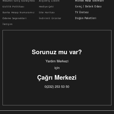
Mesafeli Satış Sözleşmesi
Alışveriş Listem
Mutfak Masa Takımları
Gizlilik Politikası
Hediye Çeki
Genç / Bebek Odası
Banka Hesap Numaramız
Site Haritası
TV Ünitesi
Ödeme Seçenekleri
İndirimli Ürünler
Düğün Paketleri
İletişim
Sorunuz mu var?
Yardım Merkezi
için
Çağrı Merkezi
0(232) 253 53 50