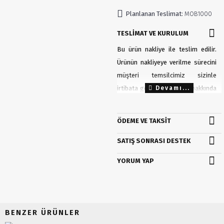
Planlanan Teslimat:
MOB1000
TESLIMAT VE KURULUM
Bu ürün nakliye ile teslim edilir.
Ürünün nakliyeye verilme sürecini
müşteri temsilcimiz sizinle
irtibata geçerek teslimat hakkında
detaylı bir şekilde
bilgilendirecektir.
ÖDEME VE TAKSIT
Tahmini teslimat süresi:
20 - 25
SATIŞ SONRASI DESTEK
gün. (Ürün stokta ise 1 - 3 gün
aralığında teslimat yapılır). Ürün
YORUM YAP
stok durumu hakkında bilgi almak
için müşteri temsilcimiz ile irtibata
geçebilirsiniz.
0(232) 253 53 50
BENZER ÜRÜNLER