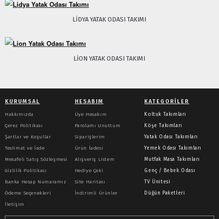
LIDYA YATAK ODASI TAKIMI
LION YATAK ODASI TAKIMI
KURUMSAL
HESABIM
KATEGORILER
Hakkımızda
Üye Hesabım
Koltuk Takımları
Çerez Politikası
Parolamı Unuttum
Köşe Takımları
Şartlar ve Koşullar
Siparişlerim
Yatak Odası Takımları
Teslimat ve İade
Ürün İadesi
Yemek Odası Takımları
Mesafeli Satış Sözleşmesi
Alışveriş Listem
Mutfak Masa Takımları
Gizlilik Politikası
Hediye Çeki
Genç / Bebek Odası
Banka Hesap Numaramız
Site Haritası
TV Ünitesi
Ödeme Seçenekleri
İndirimli Ürünler
Düğün Paketleri
İletişim