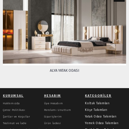
ALYA YATAK ODASI
KURUMSAL
HESABIM
KATEGORILER
Hakkımızda
Üye Hesabım
Koltuk Takımları
Çerez Politikası
Parolamı Unuttum
Köşe Takımları
Şartlar ve Koşullar
Siparişlerim
Yatak Odası Takımları
Teslimat ve İade
Ürün İadesi
Yemek Odası Takımları