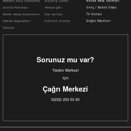
Mesafeli Satış Sözleşmesi
Alışveriş Listem
Mutfak Masa Takımları
Gizlilik Politikası
Hediye Çeki
Genç / Bebek Odası
Banka Hesap Numaramız
Site Haritası
TV Ünitesi
Ödeme Seçenekleri
İndirimli Ürünler
Düğün Paketleri
İletişim
Sorunuz mu var?
Yardım Merkezi
için
Çağrı Merkezi
0(232) 253 53 50