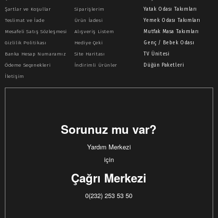
Şartlar ve Koşullar
Siparişlerim
Yatak Odası Takımları
Teslimat ve İade
Ürün İadesi
Yemek Odası Takımları
Mesafeli Satış Sözleşmesi
Alışveriş Listem
Mutfak Masa Takımları
Gizlilik Politikası
Hediye Çeki
Genç / Bebek Odası
Banka Hesap Numaramız
Site Haritası
TV Ünitesi
Ödeme Seçenekleri
İndirimli Ürünler
Düğün Paketleri
İletişim
Sorunuz mu var?
Yardım Merkezi
için
Çağrı Merkezi
0(232) 253 53 50