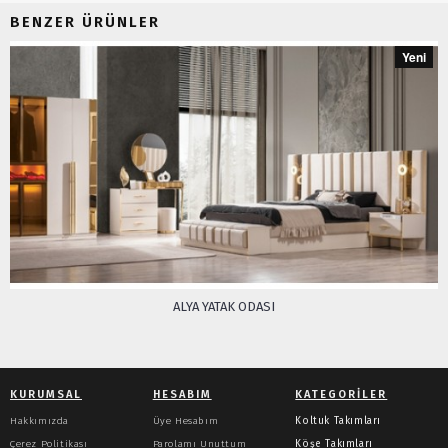
BENZER ÜRÜNLER
Yeni
ALYA YATAK ODASI
KURUMSAL
HESABIM
KATEGORILER
Hakkımızda
Üye Hesabım
Koltuk Takımları
Çerez Politikası
Parolamı Unuttum
Köşe Takımları